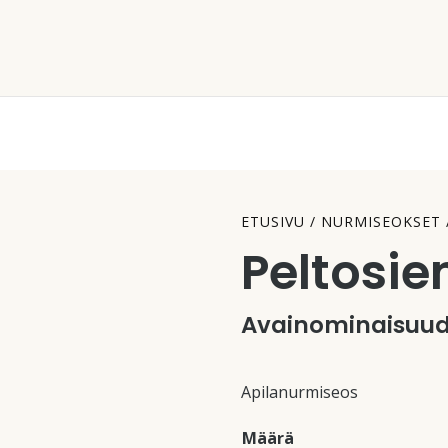
ETUSIVU
/
NURMISEOKSET
Peltosie
Avainominaisuud
Apilanurmiseos
Määrä