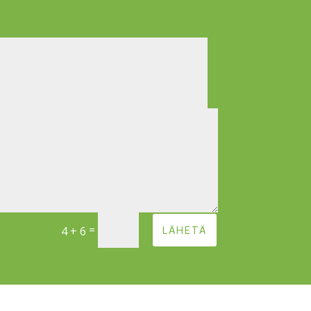
=
4 + 6
LÄHETÄ