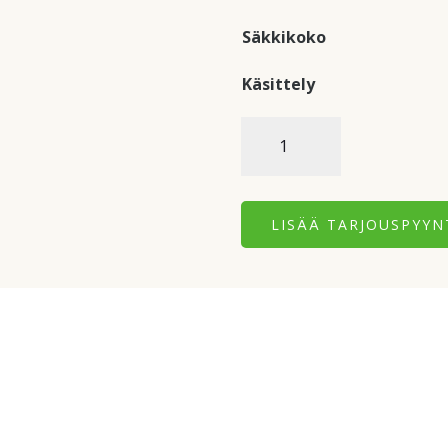
Säkkikoko
Käsittely
Peltosiemen
Multi
määrä
LISÄÄ TARJOUSPYY