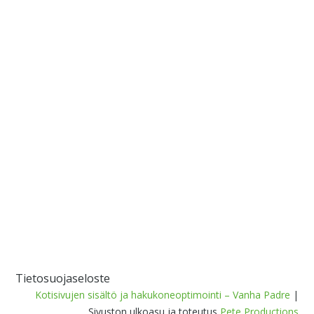
LAJIKKEEMME
Ohrat
Kaurat
Vehnät
Syysviljat
Palkokasvit
Öljykasvit
Nurmisiemenet
Nurmisiemenseokset
Räätälöidyt seokset
Tietosuojaseloste
Kotisivujen sisältö ja hakukoneoptimointi – Vanha Padre
|
Sivuston ulkoasu ja toteutus
Pete Productions