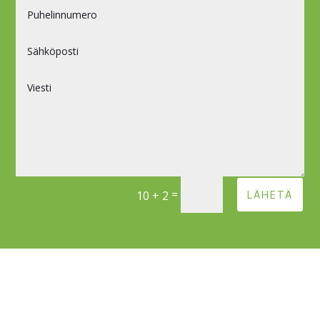
=
10 + 2
LÄHETÄ