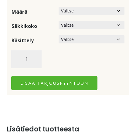
Määrä
Säkkikoko
Käsittely
Peltosiemen
Extreme
määrä
LISÄÄ TARJOUSPYYNTÖÖN
Lisätiedot tuotteesta