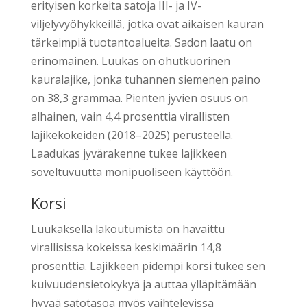
erityisen korkeita satoja III- ja IV-
viljelyvyöhykkeillä, jotka ovat aikaisen kauran
tärkeimpiä tuotantoalueita. Sadon laatu on
erinomainen. Luukas on ohutkuorinen
kauralajike, jonka tuhannen siemenen paino
on 38,3 grammaa. Pienten jyvien osuus on
alhainen, vain 4,4 prosenttia virallisten
lajikekokeiden (2018–2025) perusteella.
Laadukas jyvärakenne tukee lajikkeen
soveltuvuutta monipuoliseen käyttöön.
Korsi
Luukaksella lakoutumista on havaittu
virallisissa kokeissa keskimäärin 14,8
prosenttia. Lajikkeen pidempi korsi tukee sen
kuivuudensietokykyä ja auttaa ylläpitämään
hyvää satotasoa myös vaihtelevissa