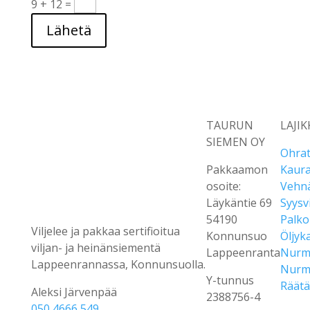
9 + 12
=
Lähetä
TAURUN
LAJI
SIEMEN OY
Ohra
Pakkaamon
Kaura
osoite:
Vehn
Läykäntie 69
Syysvi
54190
Palko
Viljelee ja pakkaa sertifioitua
Konnunsuo
Öljyka
viljan- ja heinänsiementä
Lappeenranta
Nurm
Lappeenrannassa, Konnunsuolla.
Nurm
Y-tunnus
Räätä
Aleksi Järvenpää
2388756-4
050 4666 549