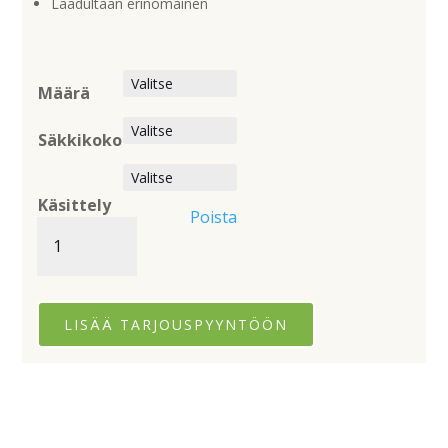
Laadultaan erinomainen
Määrä
Säkkikoko
Käsittely
Poista
Luukas
määrä
LISÄÄ TARJOUSPYYNTÖÖN